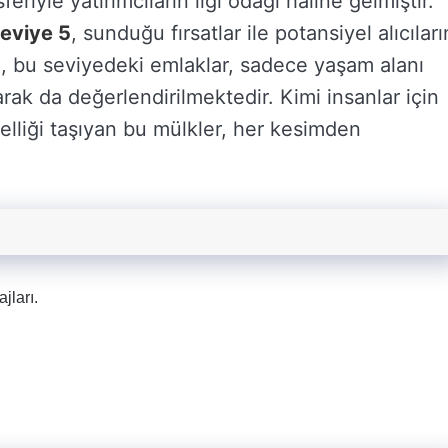
eriyle yatırımcıların ilgi odağı haline gelmiştir.
eviye 5
, sunduğu fırsatlar ile potansiyel alıcıları
ca, bu seviyedeki emlaklar, sadece yaşam alanı
arak da değerlendirilmektedir. Kimi insanlar için
özelliği taşıyan bu mülkler, her kesimden
jları.